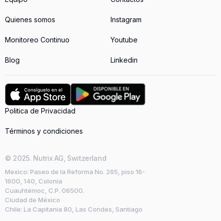
Quienes somos
Instagram
Monitoreo Continuo
Youtube
Blog
Linkedin
Politica de Privacidad
Términos y condiciones
© 2025. Nutrix AG, Switzerland
Mexico: Paseo de la Reforma No. 265, piso 16-
1600, 140, Colonia
Cuauhtémoc, C.P. 06500.
Ciudad de México
Chile: La Capitania 80, Las Condes, Santiago