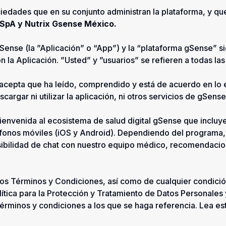
iedades que en su conjunto administran la plataforma, y que 
 SpA y Nutrix Gsense México.
Sense (la ”Aplicación” o “App”) y la “plataforma gSense” sig
 la Aplicación. ”Usted” y ”usuarios” se refieren a todas la
ted acepta que ha leído, comprendido y está de acuerdo en l
argar ni utilizar la aplicación, ni otros servicios de gSense
envenida al ecosistema de salud digital gSense que incluye
éfonos móviles (iOS y Android). Dependiendo del programa,
ibilidad de chat con nuestro equipo médico, recomendacion
stos Términos y Condiciones, así como de cualquier condición
lítica para la Protección y Tratamiento de Datos Personales
érminos y condiciones a los que se haga referencia. Lea es