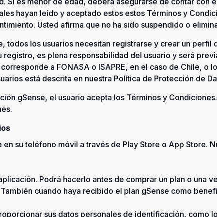
ad. Si es menor de edad, deberá asegurarse de contar con e
gales hayan leído y aceptado estos estos Términos y Condici
timiento. Usted afirma que no ha sido suspendido o elimin
e, todos los usuarios necesitan registrarse y crear un perfil
 registro, es plena responsabilidad del usuario y será previ
 corresponde a FONASA o ISAPRE, en el caso de Chile, o lo
uarios está descrita en nuestra Política de Protección de D
ación gSense, el usuario acepta los Términos y Condiciones.
nes.
ios
 en su teléfono móvil a través de Play Store o App Store. Nu
 aplicación. Podrá hacerlo antes de comprar un plan o una v
a. También cuando haya recibido el plan gSense como benef
proporcionar sus datos personales de identificación, como 