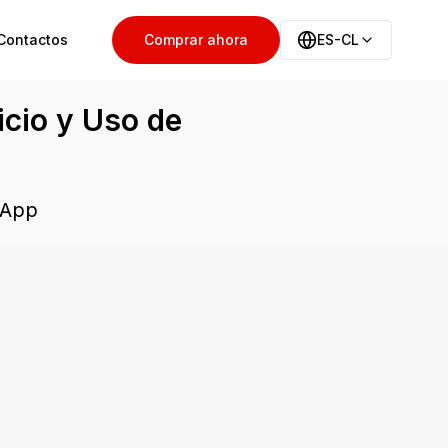
Contactos
Comprar ahora
ES-CL
icio y Uso de
 App